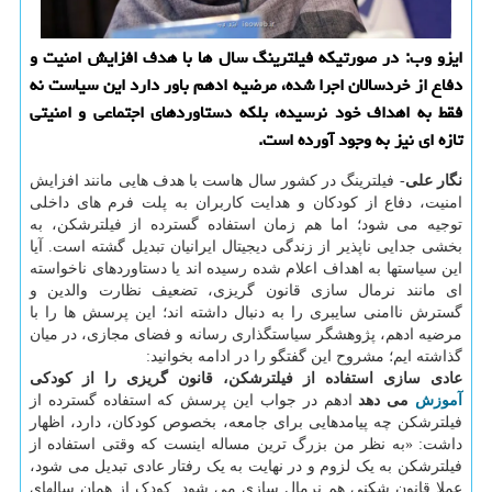
ایزو وب: در صورتیکه فیلترینگ سال ها با هدف افزایش امنیت و
دفاع از خردسالان اجرا شده، مرضیه ادهم باور دارد این سیاست نه
فقط به اهداف خود نرسیده، بلکه دستاوردهای اجتماعی و امنیتی
تازه ای نیز به وجود آورده است.
نگار علی
- فیلترینگ در کشور سال هاست با هدف هایی مانند افزایش
امنیت، دفاع از کودکان و هدایت کاربران به پلت فرم های داخلی
توجیه می شود؛ اما هم زمان استفاده گسترده از فیلترشکن، به
بخشی جدایی ناپذیر از زندگی دیجیتال ایرانیان تبدیل گشته است. آیا
این سیاستها به اهداف اعلام شده رسیده اند یا دستاوردهای ناخواسته
ای مانند نرمال سازی قانون گریزی، تضعیف نظارت والدین و
گسترش ناامنی سایبری را به دنبال داشته اند؛ این پرسش ها را با
مرضیه ادهم، پژوهشگر سیاستگذاری رسانه و فضای مجازی، در میان
گذاشته ایم؛ مشروح این گفتگو را در ادامه بخوانید:
عادی سازی استفاده از فیلترشکن، قانون گریزی را از کودکی
آموزش
می دهد
ادهم در جواب این پرسش که استفاده گسترده از
فیلترشکن چه پیامدهایی برای جامعه، بخصوص کودکان، دارد، اظهار
داشت: «به نظر من بزرگ ترین مساله اینست که وقتی استفاده از
فیلترشکن به یک لزوم و در نهایت به یک رفتار عادی تبدیل می شود،
عملا قانون شکنی هم نرمال سازی می شود. کودک از همان سالهای