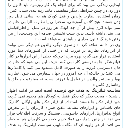
ابتدایی زندگی می بیند که برای انجام یک کار روزمره باید قانون را
دور زد. در چنین شرایطی دیگر مفاهیمی مانند رده بندی سنی، کنترل
زمان استفاده، نظارت والدین و قفل کودک هم به آسانی قابل دور
زدن هستند. هیچ کلاس آموزشی، سخنرانی یا نظارت الزامی خانواده
نمی تواند اثری بیش از آن چه کودک هر روز در عمل از اطرافیانش
می بیند، داشته باشد. بدین سبب نخستین صدمه این وضعیت، از بین
رفتن فرهنگ قانون مداری و پایبندی به قواعد است.»
وی در ادامه اضافه کرد: «از سوی دیگر، والدین هم دیگر نمی توانند
از ابزارهای نظارت بر فرزند که در خیلی از کشورهای دنیا مورد
استفاده قرار می گیرد، بهره ببرند؛ چونکه خیلی از این ابزارها در کنار
فیلترشکن ها به درستی کار نمی کنند. نتیجه این می شود که خانواده
ها یا دسترسی فرزند را به صورت کامل مسدود می کنند یا کاملا رها
می کنند؛ در حالیکه آن چه امروز در جهان سفارش می شود، نظارت
پویا و مستمر والدین در تعامل با فرزند است، نه ممنوعیت مطلق یا
رهاسازی کامل.»
سیاست فیلترینگ به هدف خود نرسیده است
ادهم در ادامه اظهار
داشت: « مبحث دیگر که دیگر فقط به کودکان هم محدود نمی گردد،
خودِ فیلترشکن ها هستند. استفاده از فیلترشکن های رایگان، کانفیگ
های ناشناس و ابزارهای مشابه، تلفن همراه کاربران را در معرض
انواع بدافزارها، ابزارهای جاسوسی، فیشینگ و سرقت اطلاعات قرار
می دهد. در چنین شرایطی عملا حریم خصوصی کاربران هم به خطر
می افتد. از هر زاویه ای که نگاه نماییم، سیاست فیلترینگ به هدف