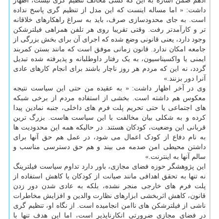
ادهم ضمن اشاره به این که کسی مخالف تنظیم گری نیست، اظهار
داشت: « اما مساله اینست که این مدل از تنظیم گری پاسخ نداده
است. به جای محدودسازی صرف، باید به سراغ راهکارهای خلاقانه
تر و کارآمدتر رفت. وقتی تقریبا روی هر تلفن همراهی فیلترشکن
وجود دارد، یعنی قانونی وضع شده که اجرای آن برای بخش بزرگی از
جامعه امکان ندارد. قانون زمانی موفق است که مانند بستن کمربند
ایمنی یا واکسیناسیون، به یک رفتار داوطلبانه و پذیرفته شده تبدیل
گردد، نه این که مردم هر روز ناچار باشند برای انجام کارهای عادی
آنرا دور بزنند.»
وی در آخر اظهار داشت: « به عقیده من حتی این سیاست نتیجه
معکوس هم داشته است. بخشی از استفاده مردم از برخی شبکه
های اجتماعی یا حتی تحریم پلت فرم های داخلی، جنبه نمادین پیدا
کرده و به شکلی بیان مخالفت با این سیاست هاست. بزرگ ترین
قربانی این وضعیت، کودکان هستند. در حالیکه همه این محدودیت ها
به نام دفاع از کودک اعمال می شود، در عمل هم حق آنها برای
داشتن محیطی امن صدمه می بیند و هم حق دسترسی مناسب و
سالم آنها به اینترنت.»
این پژوهشگر حوزه فضای مجازی، باور دارد تداوم سیاست فیلترینگ
نه تنها به تحقق اهدافی مانند صیانت از کودکان یا کاهش استفاده از
پلت فرم های خارجی منجر نشده، بلکه به عادی شدن دور زدن
قانون، کاهش اثربخشی ابزارهای نظارت والدین و افزایش مخاطرات
ناشی از فیلترشکن های ناامن انجامیده است. از نگاه او، تنظیم گری
در فضای مجازی ضرورتی انکارناپذیر است، اما این هدف تنها با