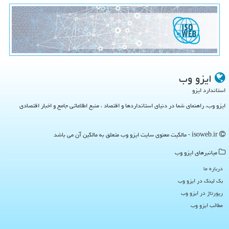
ایزو وب
استاندارد ایزو
ایزو وب، راهنمای شما در دنیای استانداردها و اقتصاد ، منبع اطلاعاتی جامع و اخبار اقتصادی
isoweb.ir - مالکیت معنوی سایت ایزو وب متعلق به مالکین آن می باشد
میانبرهای ایزو وب
درباره ما
بک لینک در ایزو وب
رپورتاژ در ایزو وب
مطالب ایزو وب