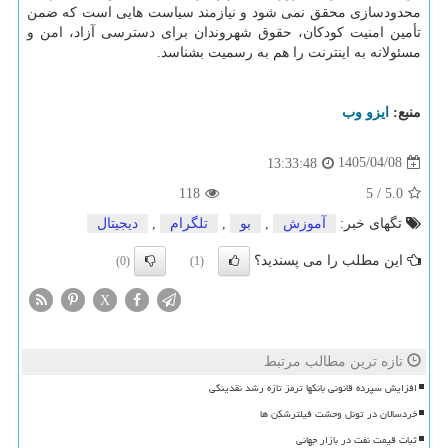
محدودسازی محقق نمی شود و نیازمند سیاست هایی است که ضمن
تأمین امنیت کودکان، حقوق شهروندان برای دسترسی آزاد، امن و
مسئولانه به اینترنت را هم به رسمیت بشناسد.
منبع:
ایزو وب
1405/04/08
13:33:48
118
5
/
5.0
تگهای خبر:
آموزش
,
بو
,
تلگرام
,
دیجیتال
این مطلب را می پسندید؟
(0)
(1)
X
تازه ترین مطالب مرتبط
افزایش سپرده قانونی بانکها ترمز تازه رشد نقدینگی
خردسالان در تونل وحشت فیلترشکن ها
ثبات قیمت نفت در بازار جهانی