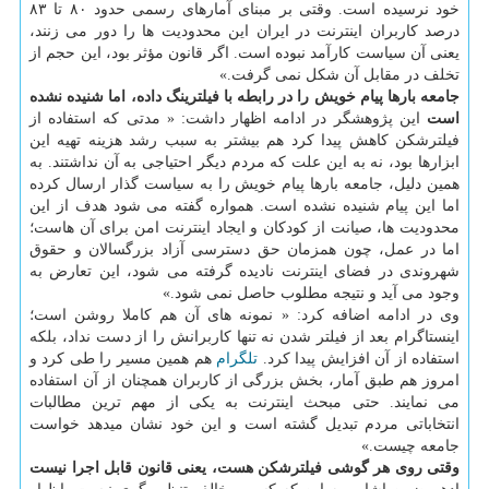
خود نرسیده است. وقتی بر مبنای آمارهای رسمی حدود ۸۰ تا ۸۳
درصد کاربران اینترنت در ایران این محدودیت ها را دور می زنند،
یعنی آن سیاست کارآمد نبوده است. اگر قانون مؤثر بود، این حجم از
تخلف در مقابل آن شکل نمی گرفت.»
جامعه بارها پیام خویش را در رابطه با فیلترینگ داده، اما شنیده نشده
است
این پژوهشگر در ادامه اظهار داشت: « مدتی که استفاده از
فیلترشکن کاهش پیدا کرد هم بیشتر به سبب رشد هزینه تهیه این
ابزارها بود، نه به این علت که مردم دیگر احتیاجی به آن نداشتند. به
همین دلیل، جامعه بارها پیام خویش را به سیاست گذار ارسال کرده
اما این پیام شنیده نشده است. همواره گفته می شود هدف از این
محدودیت ها، صیانت از کودکان و ایجاد اینترنت امن برای آن هاست؛
اما در عمل، چون همزمان حق دسترسی آزاد بزرگسالان و حقوق
شهروندی در فضای اینترنت نادیده گرفته می شود، این تعارض به
وجود می آید و نتیجه مطلوب حاصل نمی شود.»
وی در ادامه اضافه کرد: « نمونه های آن هم کاملا روشن است؛
اینستاگرام بعد از فیلتر شدن نه تنها کاربرانش را از دست نداد، بلکه
استفاده از آن افزایش پیدا کرد.
تلگرام
هم همین مسیر را طی کرد و
امروز هم طبق آمار، بخش بزرگی از کاربران همچنان از آن استفاده
می نمایند. حتی مبحث اینترنت به یکی از مهم ترین مطالبات
انتخاباتی مردم تبدیل گشته است و این خود نشان میدهد خواست
جامعه چیست.»
وقتی روی هر گوشی فیلترشکن هست، یعنی قانون قابل اجرا نیست