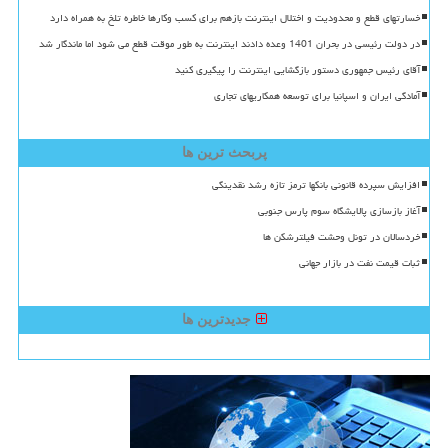
خسارتهای قطع و محدودیت و اختلال اینترنت بازهم برای کسب وکارها خاطره تلخ به همراه دارد
در دولت رئیسی در بحران 1401 وعده دادند اینترنت به طور موقت قطع می شود اما ماندگار شد
آقای رئیس جمهوری دستور بازگشایی اینترنت را پیگیری کنید
آمادگی ایران و اسپانیا برای توسعه همکاریهای تجاری
پربحث ترین ها
افزایش سپرده قانونی بانکها ترمز تازه رشد نقدینگی
آغاز بازسازی پالایشگاه سوم پارس جنوبی
خردسالان در تونل وحشت فیلترشکن ها
ثبات قیمت نفت در بازار جهانی
جدیدترین ها