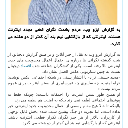
به گزارش ایزو وب، مردم بشدت نگران قطعی مجدد اینترنت
هستند. اینترنتی که از بازگشایی نیم بند آن کمتر از دو هفته می
گذرد.
به گزارش ایزو وب به نقل از خبر آنلاین و بر طبق گزارش دیجیاتو، از
شب گذشته نگرانی ها درباره ی احتمال اعمال محدودیت های جدید
اینترنتی بالا رفته است، یکی از کنشگران شناخته شده
اقتصاد
دیجیتال
نسبت به چنین سناریویی عکس العمل نشان داد.
«مجید حسینی نژاد» با انتشار پستی در شبکه اجتماعی ایکس نوشت:
«راه امنیت، چه سایبری چه غیرسایبری از بستن اینترنت برای عموم
مردم نیست.»
او همین طور بستن اینترنت را احمقانه دانست؛ چونکه فقط به
پیوندهای اجتماعی لطمه نمی زند بلکه به امنیت هم لطمه می زند.
بااینکه تا حالا هیچ مقام رسمی از اعمال محدودیت جدید اینترنتی خبر
نداده است، اما تجربه دو جنگ پیشین سبب شده بخش قابل توجهی
از کاربران، بالاتر از هر چیز نگران تکرار قطعی اینترنت باشند.
اینترنتی که از بازگشایی نیم بند آن کمتر از دو هفته می گذرد.