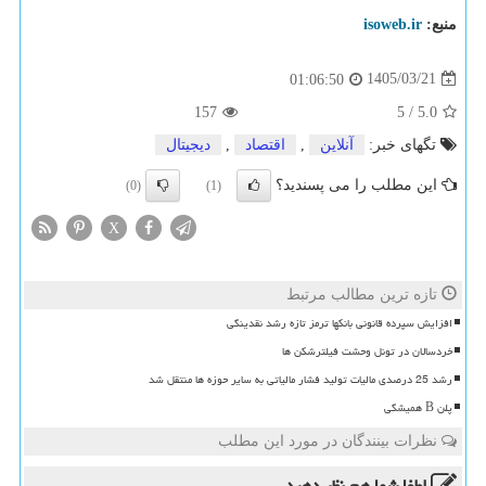
منبع:
isoweb.ir
1405/03/21
01:06:50
157
5
/
5.0
تگهای خبر:
آنلاین
,
اقتصاد
,
دیجیتال
این مطلب را می پسندید؟
(0)
(1)
X
تازه ترین مطالب مرتبط
افزایش سپرده قانونی بانکها ترمز تازه رشد نقدینگی
خردسالان در تونل وحشت فیلترشکن ها
رشد 25 درصدی مالیات تولید فشار مالیاتی به سایر حوزه ها منتقل شد
پلن B همیشگی
نظرات بینندگان در مورد این مطلب
لطفا شما هم
نظر دهید