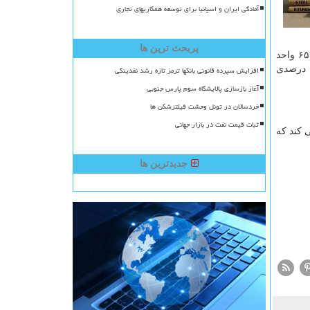
آمادگی ایران و اسپانیا برای توسعه همکاریهای تجاری
پربحث ترین ها
افزون بر این، شاخص کل بورس تهران در مبادلات روز سه شنبه با رشد ۸۱ هزار واحد معادل ۲ درصد به سطح ۴ میلیون و ۷۳هزارو ۶۵۳ واحد
رسید. شاخص هم وزن هم با رشد ۱.۷ درصدی در محدوده یک میلیون و ۷۳ هزار و ۴۹۲ واحد ایستاد. شاخص کل فرابورس هم با رشد ۱.۷ درصدی
افزایش سپرده قانونی بانکها ترمز تازه رشد نقدینگی
آغاز بازسازی پالایشگاه سوم پارس جنوبی
خردسالان در تونل وحشت فیلترشکن ها
ثبات قیمت نفت در بازار جهانی
 کند که
جدیدترین ها