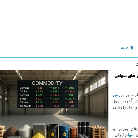
اقتصاد
 های سهامی
ارت بر
بورس
ر آخرین روز
و صندوق های
های بورس و
سهام
ایران،