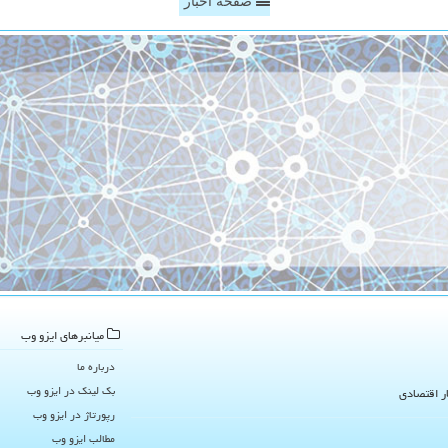
صفحه اخبار
میانبرهای ایزو وب
درباره ما
بک لینک در ایزو وب
ار اقتصادی
رپورتاژ در ایزو وب
مطالب ایزو وب