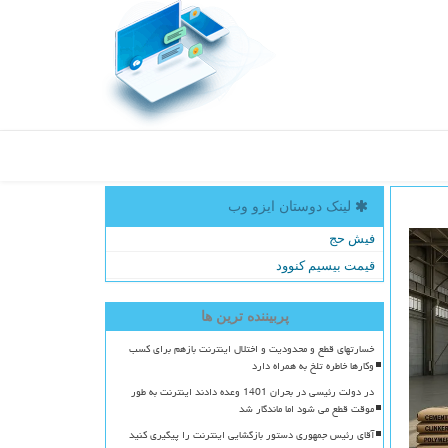
لینک دوستان ایزو وب
فیش حج
قیمت بیسیم کنوود
پربیننده ترین ها
خسارتهای قطع و محدودیت و اختلال اینترنت بازهم برای کسب
وکارها خاطره تلخ به همراه دارد
در دولت رئیسی در بحران 1401 وعده دادند اینترنت به طور
موقت قطع می شود اما ماندگار شد
آقای رئیس جمهوری دستور بازگشایی اینترنت را پیگیری کنید