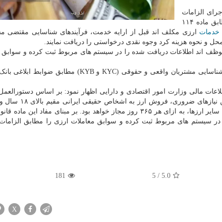
جرای الزامات
قانونی مبارزه با پولشویی در فرایند فروش ارز است. مطابق ماده ۱۱۴
خدمات
ارزی مکلف اند قبل از ارایه خدمت، فرآیندهای شناسایی مقتضی م
ل و نحوه هزینه کرد وجوه نقدی درخواستی را دریافت نمایند.
 موظف اند اطلاعات دریافت شده را در سیستم های مربوط ثبت کرده و سوابق 
همچنین بر مبنای ماده ۵ دستورالعمل جدید بانک مرکزی، شناسایی مشتریان واقعی و حقوقی (KYC و KYB) م
اعات مالی وزارت امور اقتصادی و دارایی اظهار نمود: بر اساس دستورالعمل
نحوه خرید و فروش ارز بشکل اسکناس در سرفصل تامین نیازهای
اشخاص حقوقی ایرانی، تا سقف هزار یورو یا معادل آن به سایر ارزها، به ازای هر ۳۶۵ روز مجاز خواهد بود. بر مبنای مفاد ای
در سیستم های مربوط ثبت کرده و سوابق معاملات ارزی را مطابق الزامات
181
5
/
5.0
X