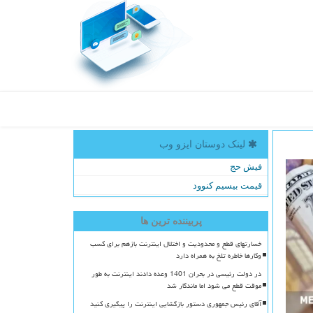
لینک دوستان ایزو وب
فیش حج
قیمت بیسیم کنوود
پربیننده ترین ها
خسارتهای قطع و محدودیت و اختلال اینترنت بازهم برای کسب
وکارها خاطره تلخ به همراه دارد
در دولت رئیسی در بحران 1401 وعده دادند اینترنت به طور
موقت قطع می شود اما ماندگار شد
آقای رئیس جمهوری دستور بازگشایی اینترنت را پیگیری کنید