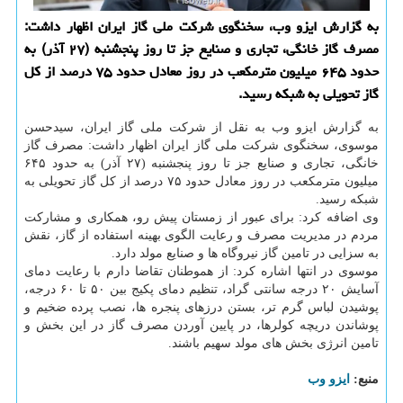
به گزارش ایزو وب، سخنگوی شرکت ملی گاز ایران اظهار داشت:
مصرف گاز خانگی، تجاری و صنایع جز تا روز پنجشنبه (۲۷ آذر) به
حدود ۶۴۵ میلیون مترمکعب در روز معادل حدود ۷۵ درصد از کل
گاز تحویلی به شبکه رسید.
به گزارش ایزو وب به نقل از شرکت ملی گاز ایران، سیدحسن
موسوی، سخنگوی شرکت ملی گاز ایران اظهار داشت: مصرف گاز
خانگی، تجاری و صنایع جز تا روز پنجشنبه (۲۷ آذر) به حدود ۶۴۵
میلیون مترمکعب در روز معادل حدود ۷۵ درصد از کل گاز تحویلی به
شبکه رسید.
وی اضافه کرد: برای عبور از زمستان پیش رو، همکاری و مشارکت
مردم در مدیریت مصرف و رعایت الگوی بهینه استفاده از گاز، نقش
به سزایی در تامین گاز نیروگاه ها و صنایع مولد دارد.
موسوی در انتها اشاره کرد: از هموطنان تقاضا دارم با رعایت دمای
آسایش ۲۰ درجه سانتی گراد، تنظیم دمای پکیج بین ۵۰ تا ۶۰ درجه،
پوشیدن لباس گرم تر، بستن درزهای پنجره ها، نصب پرده ضخیم و
پوشاندن دریچه کولرها، در پایین آوردن مصرف گاز در این بخش و
تامین انرژی بخش های مولد سهیم باشند.
منبع:
ایزو وب