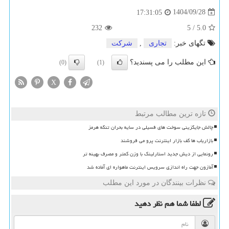
1404/09/28
17:31:05
232
5
/
5.0
تگهای خبر:
تجاری
,
شركت
این مطلب را می پسندید؟
(0)
(1)
X
تازه ترین مطالب مرتبط
چالش جایگزینی سوخت های فسیلی در سایه بحران تنگه هرمز
بازاریاب ها کف بازار اینترنت پرو می فروشند
رونمایی از دیش جدید استارلینک با وزن کمتر و مصرف بهینه تر
آمازون جهت راه اندازی سرویس اینترنت ماهواره ای آماده شد
نظرات بینندگان در مورد این مطلب
لطفا شما هم
نظر دهید