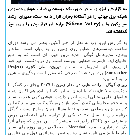
به گزارش ایزو وب، در صورتیکه توسعه پرشتاب هوش مصنوعی
شبکه برق جهانی را در آستانه بحران قرار داده است، مدیران ارشد
سیلیکون ولی (Silicon Valley) چاره ای فرازمینی را روی میز
گذاشته اند.
به گزارش ایزو وب به نقل از خبر آنلاین، بنظر می رسد دوران
ساخت دیتاسنترهای عظیم روی زمین رو به پایان است. ساندار
پیچای، مدیرعامل گوگل، جدید ترین چهره ای است که به جمع
حامیان ایده «اینترنت فضایی» پیوسته است. وی در پادکست اخیر خود
از پروژه ای بلندپروازانه به نام «
پروژه سان کچر» (Project
Suncatcher)
پرده برداشت؛ طرحی که مقرر است یادگیری ماشین
را به فضا ببرد.
رویای گوگل: تراشه هایی در مدار زمین تا ۲۰۲۷
پیچای در گفتگو با
پادکست «Google AI» با اذعان به این که این ایده هم اکنون شبیه
فیلمهای علمی-تخیلی است، اظهار داشت: «وقتی کمی عقب بایستید
و به حجم محاسباتی که در آینده نیاز داریم نگاه کنید، می بینید که این
کار تنها چاره منطقی است و فقط مساله زمان مطرح است.» گوگل
برنامه دارد تا سال ۲۰۲۷، یکی از تراشه های اختصاصی هوش
مصنوعی خود (TPU) را در فضا مستقر کند. این پروژه که پیچای آنرا
یک «تیراندازی به ماه» (Moonshot - اصطلاحی برای پروژه های بسیار
جاه طلبانه) می نامد، نشان دهنده تغییر استراتژی غول های فناوری