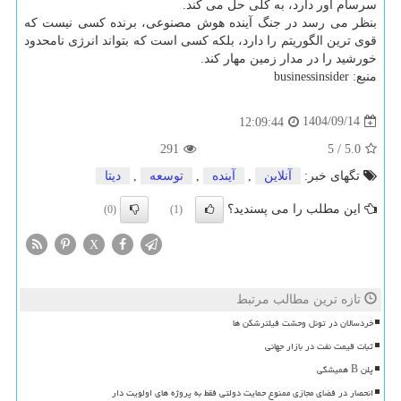
سرسام آور دارد، به کلی حل می کند.
بنظر می رسد در جنگ آینده هوش مصنوعی، برنده کسی نیست که
قوی ترین الگوریتم را دارد، بلکه کسی است که بتواند انرژی نامحدود
خورشید را در مدار زمین مهار کند.
منبع: businessinsider
1404/09/14
12:09:44
291
5
/
5.0
تگهای خبر:
آنلاین
,
آینده
,
توسعه
,
دیتا
این مطلب را می پسندید؟
(0)
(1)
X
تازه ترین مطالب مرتبط
خردسالان در تونل وحشت فیلترشکن ها
ثبات قیمت نفت در بازار جهانی
پلن B همیشگی
انحصار در فضای مجازی ممنوع حمایت دولتی فقط به پروژه های اولویت دار