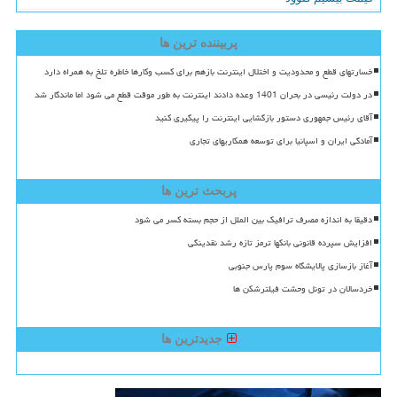
پربیننده ترین ها
خسارتهای قطع و محدودیت و اختلال اینترنت بازهم برای کسب وکارها خاطره تلخ به همراه دارد
در دولت رئیسی در بحران 1401 وعده دادند اینترنت به طور موقت قطع می شود اما ماندگار شد
آقای رئیس جمهوری دستور بازگشایی اینترنت را پیگیری کنید
آمادگی ایران و اسپانیا برای توسعه همکاریهای تجاری
پربحث ترین ها
دقیقا به اندازه مصرف ترافیک بین الملل از حجم بسته کسر می شود
افزایش سپرده قانونی بانکها ترمز تازه رشد نقدینگی
آغاز بازسازی پالایشگاه سوم پارس جنوبی
خردسالان در تونل وحشت فیلترشکن ها
جدیدترین ها