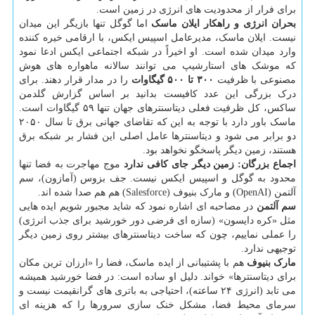
برای فرار از محدودیت های انرژی در زمین است.
بحران انرژی و راهکار ایلان ماسک
اما گوگل تنها بازیگر این میدان
نیست. ایلان ماسک، مدیرعامل اسپیس ایکس، با ارقامی خیره کننده
وارد میدان شده است. او اخیراً در شبکه اجتماعی ایکس ادعا نمود
که موشک های استارشیپ می توانند سالانه ماهواره های هوش
مصنوعی با ظرفیت
۳۰۰ تا ۵۰۰ گیگاوات
را در مدار قرار دهند. برای
درک بزرگی این عدد کافیست بدانید بر اساس گزارش گلدمن
ساکس، کل ظرفیت فعلی دیتاسنترهای جهان تنها ۵۹ گیگاوات است.
ماسک باور دارد با توجه به این که تقاضای جهانی برق تا سال ۲۰۵۰
دو برابر می شود و دیتاسنترها عامل اصلی این فشار بر شبکه برق
هستند، زمین دیگر پاسخگو نخواهد بود.
اجماع بزرگان: زمین دیگر جای کافی ندارد
موج مهاجرت به فضا تنها
محدود به گوگل و اسپیس ایکس نیست. جف بزوس (آمازون)، سم
آلتمن (OpenAI) و مارک بنیوف (Salesforce) هم هم صدا شده اند.
سم آلتمن
در مصاحبه ای اشاره نمود که شاید مجبور شویم ایده هایی
مثل «کره دایسون» (سازه ای فرضی دور خورشید برای جذب انرژی)
را عملی نماییم، چون که ساخت دیتاسنترهای بیشتر روی زمین دیگر
توجیهی ندارد.
مارک بنیوف
هم با پشتیبانی از ایده ماسک، فضا را «ارزان ترین مکان
برای دیتاسنترها» خواند. دلیل او ساده است: در فضا خورشید همیشه
می تابد (انرژی ۲۴ ساعته)، احتیاجی به باتری های گرانقیمت نیست و
سرمای محیط فضا، مشکل خنک سازی سرورها را که هزینه ای