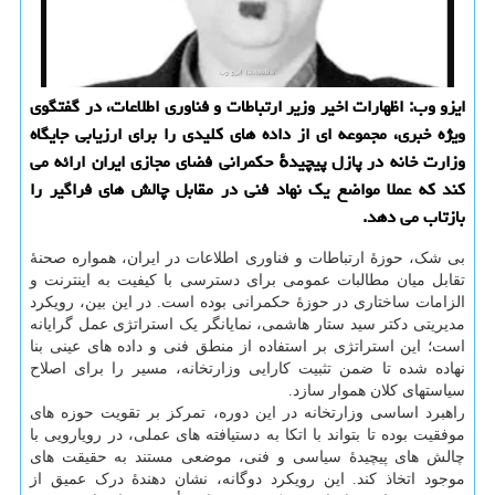
ایزو وب: اظهارات اخیر وزیر ارتباطات و فناوری اطلاعات، در گفتگوی
ویژه خبری، مجموعه ای از داده های کلیدی را برای ارزیابی جایگاه
وزارت خانه در پازل پیچیدهٔ حکمرانی فضای مجازی ایران ارائه می
کند که عملا مواضع یک نهاد فنی در مقابل چالش های فراگیر را
بازتاب می دهد.
بی شک، حوزهٔ ارتباطات و فناوری اطلاعات در ایران، همواره صحنهٔ
تقابل میان مطالبات عمومی برای دسترسی با کیفیت به اینترنت و
الزامات ساختاری در حوزهٔ حکمرانی بوده است. در این بین، رویکرد
مدیریتی دکتر سید ستار هاشمی، نمایانگر یک استراتژی عمل گرایانه
است؛ این استراتژی بر استفاده از منطق فنی و داده های عینی بنا
نهاده شده تا ضمن تثبیت کارایی وزارتخانه، مسیر را برای اصلاح
سیاستهای کلان هموار سازد.
راهبرد اساسی وزارتخانه در این دوره، تمرکز بر تقویت حوزه های
موفقیت بوده تا بتواند با اتکا به دستیافته های عملی، در رویارویی با
چالش های پیچیدهٔ سیاسی و فنی، موضعی مستند به حقیقت های
موجود اتخاذ کند. این رویکرد دوگانه، نشان دهندهٔ درک عمیق از