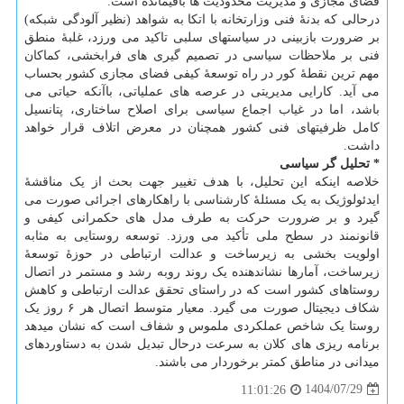
فضای مجازی و مدیریت محدودیت ها باقیمانده است.
درحالی که بدنهٔ فنی وزارتخانه با اتکا به شواهد (نظیر آلودگی شبکه)
بر ضرورت بازبینی در سیاستهای سلبی تاکید می ورزد، غلبهٔ منطق
فنی بر ملاحظات سیاسی در تصمیم گیری های فرابخشی، کماکان
مهم ترین نقطهٔ کور در راه توسعهٔ کیفی فضای مجازی کشور بحساب
می آید. کارایی مدیریتی در عرصه های عملیاتی، باآنکه حیاتی می
باشد، اما در غیاب اجماع سیاسی برای اصلاح ساختاری، پتانسیل
کامل ظرفیتهای فنی کشور همچنان در معرض اتلاف قرار خواهد
داشت.
* تحلیل گر سیاسی
خلاصه اینکه این تحلیل، با هدف تغییر جهت بحث از یک مناقشهٔ
ایدئولوژیک به یک مسئلهٔ کارشناسی با راهکارهای اجرائی صورت می
گیرد و بر ضرورت حرکت به طرف مدل های حکمرانی کیفی و
قانونمند در سطح ملی تأکید می ورزد. توسعه روستایی به مثابه
اولویت بخشی به زیرساخت و عدالت ارتباطی در حوزهٔ توسعهٔ
زیرساخت، آمارها نشاندهنده یک روند روبه رشد و مستمر در اتصال
روستاهای کشور است که در راستای تحقق عدالت ارتباطی و کاهش
شکاف دیجیتال صورت می گیرد. معیار متوسط اتصال هر ۶ روز یک
روستا یک شاخص عملکردی ملموس و شفاف است که نشان میدهد
برنامه ریزی های کلان به سرعت درحال تبدیل شدن به دستاوردهای
میدانی در مناطق کمتر برخوردار می باشند.
1404/07/29
11:01:26