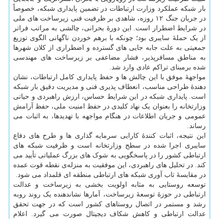
بار شبکه عملکرد وزارت ارتباطات در تضمین پایداری شبکه، خصوصاً
در جریان جنگ ۱۲ روزه، شاهدی بر ظرفیت فنی زیرساخت های ملی
در شرایط اضطرار است. این دورهٔ بحرانی، چالشی به مراتب فراتر
از یک حملهٔ سایبری بود؛ چونکه با برهم خوردن ناگهانی الگوی توزیع
جمعیتی به علت جابه جایی های گسترده و اضطراری از کلان شهرها
به مناطق مسافرپذیر، فشار مضاعفی بر زیرساخت های مهندسی
شده برمبنای تراکم عادی وارد شد.
مواجههٔ موفق با این چالش ها و حفظ پایداری کامل ارتباطات، نشان
دهندهٔ طراحی مناسب، انعطاف پذیری فنی و مدیریت دقیق بار شبکه
است. پایداری شبکه در این شرایط حساس، ارزش راهبردی و حیاتی
وزارتخانه را بعنوان یک نهاد کلیدی در حفظ امنیت ملی، حفظ آرامش
عمومی و جریان اطلاعات در هنگام مواجهه با تهدیدها، به اثبات می
رساند.
این نتیجه، اثبات کنندهٔ کارایی سرمایه گذاری ها و طرح های دفاع
سایبری اجرا شده در سطح وزارتخانه است و ظرفیت شبکه های
ارتباطی کشور را در پاسخگویی به شوک های بزرگ عملیاتی تأیید می
کند. در تحلیل های راهبردی، این موفقیت به منزله‌ی نقطه قوت عمده
در مقایسهٔ تاب آوری شبکه های ارتباطی منطقه ای قلمداد می شود.
توسعه روستایی به مثابه اولویت بخشی به زیرساخت و عدالت
ارتباطی در حوزهٔ توسعهٔ زیرساخت، آمارها نشاندهنده یک روند روبه
رشد و مستمر در اتصال روستاهای کشور است که در جهت تحقق
عدالت ارتباطی و کاهش شکاف دیجیتال صورت می گیرد. اعلام