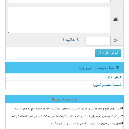
= ۹ بعلاوه ۱
ارسال نظر
لینک دوستان ایزو وب
فیش حج
قیمت بیسیم کنوود
پربیننده ترین ها
خسارتهای قطع و محدودیت و اختلال اینترنت بازهم برای کسب وکارها خاطره تلخ به همراه دارد
در دولت رئیسی در بحران 1401 وعده دادند اینترنت به طور موقت قطع می شود اما ماندگار شد
آقای رئیس جمهوری دستور بازگشایی اینترنت را پیگیری کنید