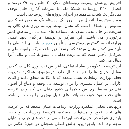
افزایش پوشش اینترنت روستاهای بالای ۲۰ خانوار به ۷۹ درصد و
اتصال ۲۴۰۰ روستا به شبکهٔ ملی با سرمایه گذاری قابل توجه،
نمایانگر یک شتاب هدفمند در اجرای پروژه های زیرساختی است.
معیار «متوسط اتصال هر ۶ روز یک روستا» یک شاخص عملکردی
ملموس و شفاف است که نشان میدهد برنامه ریزی های کلان به
سرعت در حال تبدیل شدن به دستیافته های میدانی در مناطق کمتر
برخوردار می باشند. این تمرکز بر توسعهٔ فراگیر، تعهد عملی
وزارتخانه به گسترش دسترسی و تأمین
خدمات
پایه ای ارتباطی را
تأیید می کند و نشان میدهد که توسعهٔ زیرساخت، یک اولویت ملی و
غیرقابل تأخیر است که مدیریت فعلی، با پشتوانهٔ فنی و مالی آنرا
دنبال می کند.
این توسعه، علاوه بر ابعاد اجتماعی، افزایش تاب آوری کلی شبکه در
مقابل بحران ها را هم به دنبال دارد. درمجموع، عملکرد مدیریت
فعلی وزارت ارتباطات نشان میدهد که با اتکا به منطق داده و اثبات
کارایی در عمل، مسیری را برای توسعهٔ بی وقفه و دفاع از اصول
فنی در محیط پرچالش حکمرانی کشور دنبال می کند و در عرصه
های تحت نفوذ خود، دستیافته های قابل توجهی را به ثبت رسانده
است.
درنهایت، تحلیل عملکرد وزارت ارتباطات نشان میدهد که در عرصه
های تحت نفوذ و مسئولیت مستقیم (توسعهٔ زیرساخت و حفظ
پایداری شبکه در بحران)، دستاوردها مبتنی بر داده های عینی و شایان
توجه بوده اند. باوجوداین، چالش اصلی همچنان در حوزهٔ حکمرانی