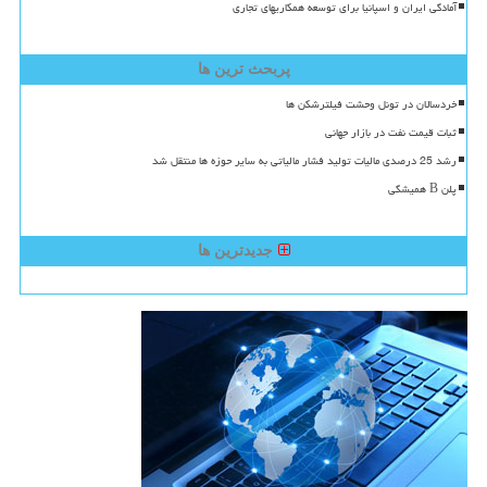
آمادگی ایران و اسپانیا برای توسعه همکاریهای تجاری
پربحث ترین ها
خردسالان در تونل وحشت فیلترشکن ها
ثبات قیمت نفت در بازار جهانی
رشد 25 درصدی مالیات تولید فشار مالیاتی به سایر حوزه ها منتقل شد
پلن B همیشگی
جدیدترین ها