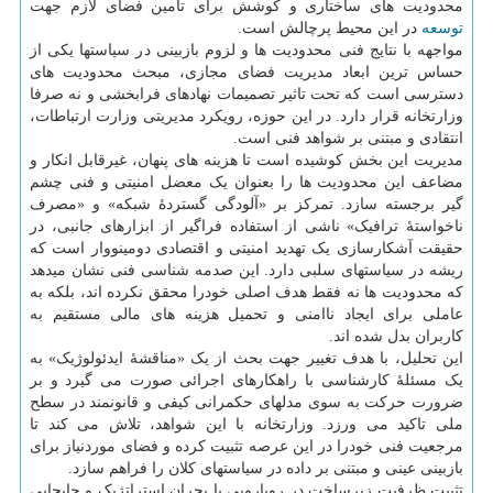
محدودیت های ساختاری و کوشش برای تأمین فضای لازم جهت
توسعه
در این محیط پرچالش است.
مواجهه با نتایج فنی محدودیت ها و لزوم بازبینی در سیاستها یکی از
حساس ترین ابعاد مدیریت فضای مجازی، مبحث محدودیت های
دسترسی است که تحت تاثیر تصمیمات نهادهای فرابخشی و نه صرفا
وزارتخانه قرار دارد. در این حوزه، رویکرد مدیریتی وزارت ارتباطات،
انتقادی و مبتنی بر شواهد فنی است.
مدیریت این بخش کوشیده است تا هزینه های پنهان، غیرقابل انکار و
مضاعف این محدودیت ها را بعنوان یک معضل امنیتی و فنی چشم
گیر برجسته سازد. تمرکز بر «آلودگی گستردهٔ شبکه» و «مصرف
ناخواستهٔ ترافیک» ناشی از استفاده فراگیر از ابزارهای جانبی، در
حقیقت آشکارسازی یک تهدید امنیتی و اقتصادی دومینووار است که
ریشه در سیاستهای سلبی دارد. این صدمه شناسی فنی نشان میدهد
که محدودیت ها نه فقط هدف اصلی خودرا محقق نکرده اند، بلکه به
عاملی برای ایجاد ناامنی و تحمیل هزینه های مالی مستقیم به
کاربران بدل شده اند.
این تحلیل، با هدف تغییر جهت بحث از یک «مناقشهٔ ایدئولوژیک» به
یک مسئلهٔ کارشناسی با راهکارهای اجرائی صورت می گیرد و بر
ضرورت حرکت به سوی مدلهای حکمرانی کیفی و قانونمند در سطح
ملی تاکید می ورزد. وزارتخانه با این شواهد، تلاش می کند تا
مرجعیت فنی خودرا در این عرصه تثبیت کرده و فضای موردنیاز برای
بازبینی عینی و مبتنی بر داده در سیاستهای کلان را فراهم سازد.
تثبیت ظرفیت زیرساخت در رویارویی با بحران استراتژیک و جابجایی