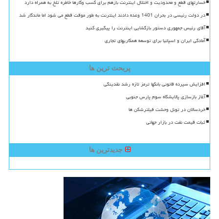
خسارتهای قطع و محدودیت و اختلال اینترنت بازهم برای کسب وکارها خاطره تلخ به همراه دارد
در دولت رئیسی در بحران 1401 وعده دادند اینترنت به طور موقت قطع می شود اما ماندگار شد
آقای رئیس جمهوری دستور بازگشایی اینترنت را پیگیری کنید
آمادگی ایران و اسپانیا برای توسعه همکاریهای تجاری
پربحث ترین ها
افزایش سپرده قانونی بانکها ترمز تازه رشد نقدینگی
آغاز بازسازی پالایشگاه سوم پارس جنوبی
خردسالان در تونل وحشت فیلترشکن ها
ثبات قیمت نفت در بازار جهانی
جدیدترین ها