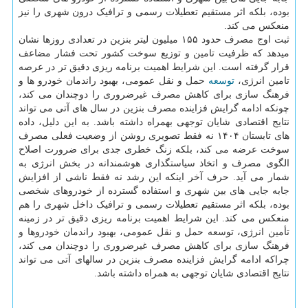
بوده، بلکه اثر مستقیم تعطیلات رسمی و ترافیک درون شهری را نیز
منعکس می کند.
ثبت اوج مصرف حدود ۱۵۵ میلیون لیتر بنزین در تعدادی روزها نشان
میدهد که ظرفیت تامین و توزیع سوخت کشور تحت فشار مضاعف
قرار گرفته است. این شرایط اهمیت برنامه ریزی دقیق تر در عرصه
تامین انرژی،
توسعه
حمل و نقل عمومی، بهبود راندمان خودرو ها و
فرهنگ سازی برای کاهش مصرف غیرضروری را دوچندان می کند،
چونکه ادامه گرایش فزاینده مصرف بنزین در سال های آتی می تواند
نتایج اقتصادی شایان توجهی بهمراه داشته باشد. به این دلیل، داده
های تابستان ۱۴۰۴ نه فقط تصویری روشن از وضعیت فعلی مصرف
سوخت عرضه می کند، بلکه زنگ خطری جدی برای ضرورت اصلاح
الگوی مصرف و اتخاذ سیاستگذاری هوشمندانه در بخش انرژی به
شمار می آید. حرف آخر اینکه این رشد نه فقط ناشی از افزایش
جابه جایی های بین شهری و استفاده گسترده از خودروهای شخصی
بوده، بلکه اثر مستقیم تعطیلات رسمی و ترافیک داخل شهری را هم
منعکس می کند. این شرایط اهمیت برنامه ریزی دقیق تر در زمینه
تأمین انرژی، توسعه حمل و نقل عمومی، بهبود راندمان خودروها و
فرهنگ سازی برای کاهش مصرف غیرضروری را دوچندان می کند،
چراکه ادامه گرایش فزاینده مصرف بنزین در سالهای آتی می تواند
نتایج اقتصادی شایان توجهی به همراه داشته باشد.