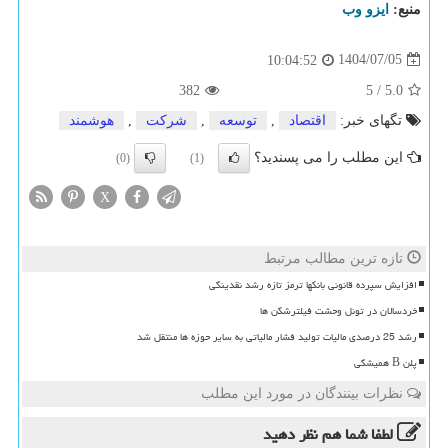
منبع:
ایزو وب
1404/07/05
10:04:52
382
5
/
5.0
تگهای خبر:
اقتصاد
,
توسعه
,
شركت
,
هوشمند
این مطلب را می پسندید؟
(0)
(1)
X
تازه ترین مطالب مرتبط
افزایش سپرده قانونی بانکها ترمز تازه رشد نقدینگی
خردسالان در تونل وحشت فیلترشکن ها
رشد 25 درصدی مالیات تولید فشار مالیاتی به سایر حوزه ها منتقل شد
پلن B همیشگی
نظرات بینندگان در مورد این مطلب
لطفا شما هم
نظر دهید