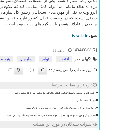
مدنی زاده اظهار داشت: یکی از معضلات اقتصادی، سو تخصی
بر داده نظام مالیاتی می تواند کمک شایانی کند که علاوه
ایزو وب به نقل از مهر، هادی سبحانیان رییس کل سازمان 
سختی است، که در وضعیت فعلی کشور نیازمند تدبیر بیشتر
منطقی و عادلانه همسو با رویکرد های دولت بوده است.
منبع:
isoweb.ir
1404/06/08
11:32:14
تگهای خبر:
اقتصاد
,
تولید
,
سازمان
,
هزینه
این مطلب را می پسندید؟
(0)
(1)
تازه ترین مطالب مرتبط
رشد 25 درصدی مالیات تولید فشار مالیاتی به سایر حوزه ها منتقل شد
پلن B همیشگی
چالش جایگزینی سوخت های فسیلی در سایه بحران تنگه هرمز
پاداش گزارش ماینر بدون مجوز افزوده شد جریمه متخلفان سنگین تر می شود
نظرات بینندگان در مورد این مطلب