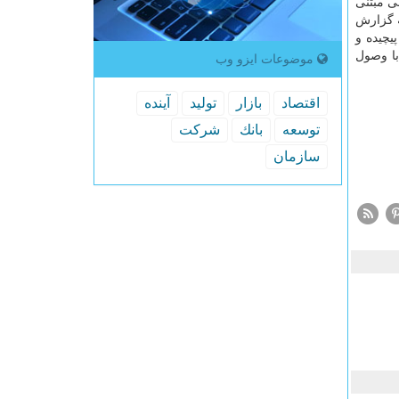
ی مبتنی
ه گزارش
یچیده و
با وصول
موضوعات ایزو وب
اقتصاد
بازار
تولید
آینده
توسعه
بانك
شركت
سازمان