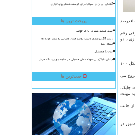
آمادگی ایران و اسپانیا برای توسعه همکاریهای تجاری
وی اظهار داشت: در ۵ ماهه ابتدایی سالجاری، ۲۶ درصد رشد درآمدی داشته ایم. همینطور در ۵ ماهه سال جاری در زمینه استرداد بالای ۵۰ درصد
پربحث ترین ها
ثبات قیمت نفت در بازار جهانی
رشد ابرازی ۸۷ درصدی اشخاص حقوقی رقم
رشد 25 درصدی مالیات تولید فشار مالیاتی به سایر حوزه ها
ی با دو
منتقل شد
پلن B همیشگی
چالش جایگزینی سوخت های فسیلی در سایه بحران تنگه هرمز
وی افزود، محاسبه مالیات در همه منابع به شکل سیستمی در دستور کار قرار گرفته همچون در حوزه مستغلات، حقوق و … که به شکل ۱۰۰
شروع می
جدیدترین ها
ت چابک،
ید مهلت
از جانب
مهور در