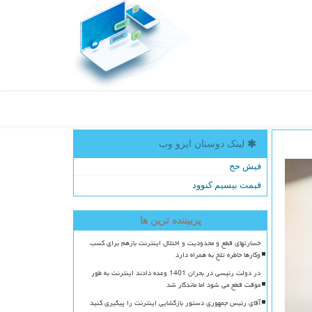
لینک دوستان ایزو وب
فیش حج
قیمت بیسیم کنوود
پربیننده ترین ها
خسارتهای قطع و محدودیت و اختلال اینترنت بازهم برای کسب
وکارها خاطره تلخ به همراه دارد
در دولت رئیسی در بحران 1401 وعده دادند اینترنت به طور
موقت قطع می شود اما ماندگار شد
آقای رئیس جمهوری دستور بازگشایی اینترنت را پیگیری کنید