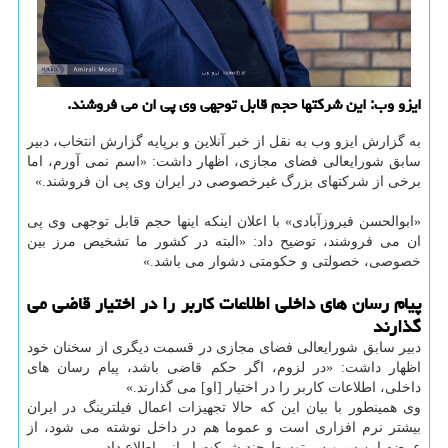
ایزو وب: این شرکتها حجم قابل توجهی وی پی ان می فروشند.
به گزارش ایزو وب به نقل از خبر آنلاین و برپایه گزارش انتخاب، دبیر
سابق شورایعالی فضای مجازی، اظهار داشت: «اسم نمی آورم، اما
برخی از شرکتهای بزرگ غیرخصوصی در ایران وی پی ان فروشند.»
«ابوالحسن فیروزآبادی» با اعلان اینکه اینها حجم قابل توجهی وی پی
ان می فروشند، توضیح داد: «البته در کشور ما تشخیص مرز بین
خصوصی، خصولتی و حکومتی دشوار می باشد.»
پیام رسان های داخلی اطلاعات کاربر را در اختیار قاضی می
گذارند
دبیر سابق شورایعالی فضای مجازی در قسمت دیگری از سخنان خود
اظهار داشت: «در لزوم، اگر حکم قاضی باشد، پیام رسان های
داخلی، اطلاعات کاربر را در اختیار [او] می گذارند.»
وی همینطور با بیان این که حالا تجهیزات اعمال فیلترینگ در ایران
بیشتر نرم افزاری است و عموما هم در داخل نوشته می شود، از
عرضه این سرویس توسط چند شرکت ایرانی اطلاع داد.