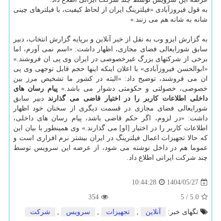
به قول فیروزآبادی «فیلترینگ ایران از لحاظ کیفیت، با فیلترهای چینی
شانه به شانه هم می زنند.»
به گزارش ایزو وب به نقل از خبر آنلاین و برپایه گزارش انتخاب، دبیر
سابق شورایعالی فضای مجازی، اظهار داشت: «اسم نمی آورم، اما
برخی از شرکتهای بزرگ غیرخصوصی در ایران وی پی ان فروشند.»
«ابوالحسن فیروزآبادی» با اعلان اینکه اینها حجم قابل توجهی وی پی
ان می فروشند، توضیح داد: «البته در کشور ما تشخیص مرز بین
خصوصی، خصولتی و حکومتی دشوار می باشد.»
پیام رسان های
داخلی اطلاعات کاربر را در اختیار قاضی می گذارند
دبیر سابق
شورایعالی فضای مجازی در قسمت دیگری از سخنان خود اظهار
داشت: «در لزوم، اگر حکم قاضی باشد، پیام رسان های داخلی،
اطلاعات کاربر را در اختیار [او] می گذارند.» وی همینطور با بیان این
که حالا تجهیزات اعمال فیلترینگ در ایران بیشتر نرم افزاری است و
عموما هم در داخل نوشته می شود، از عرضه این سرویس توسط
چند شرکت ایرانی اطلاع داد.
1404/05/27
10:44:28
354
5
/
5.0
تگهای خبر:
آنلاین
,
تجهیزات
,
سرویس
,
شركت