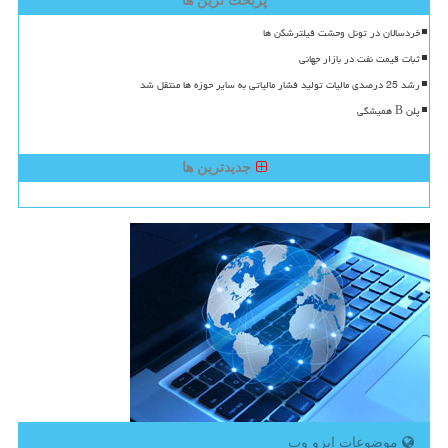
پربحث ترین ها
خردسالان در تونل وحشت فیلترشکن ها
ثبات قیمت نفت در بازار جهانی
رشد 25 درصدی مالیات تولید فشار مالیاتی به سایر حوزه ها منتقل شد
پلن B همیشگی
جدیدترین ها
موضوعات ایزو وب