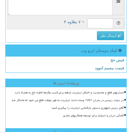
= ۷ بعلاوه ۴
ارسال نظر
لینک دوستان ایزو وب
فیش حج
قیمت بیسیم کنوود
پربیننده ترین ها
خسارتهای قطع و محدودیت و اختلال اینترنت بازهم برای کسب وکارها خاطره تلخ به همراه دارد
در دولت رئیسی در بحران 1401 وعده دادند اینترنت به طور موقت قطع می شود اما ماندگار شد
آقای رئیس جمهوری دستور بازگشایی اینترنت را پیگیری کنید
آمادگی ایران و اسپانیا برای توسعه همکاریهای تجاری