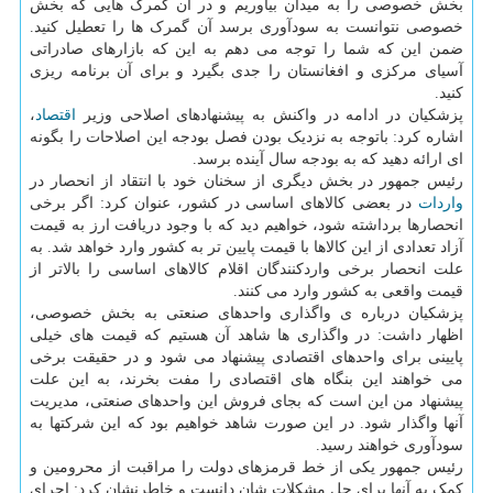
بخش خصوصی را به میدان بیاوریم و در آن گمرک هایی که بخش
خصوصی نتوانست به سودآوری برسد آن گمرک ها را تعطیل کنید.
ضمن این که شما را توجه می دهم به این که بازارهای صادراتی
آسیای مرکزی و افغانستان را جدی بگیرد و برای آن برنامه ریزی
کنید.
پزشکیان در ادامه در واکنش به پیشنهادهای اصلاحی وزیر
اقتصاد
،
اشاره کرد: باتوجه به نزدیک بودن فصل بودجه این اصلاحات را بگونه
ای ارائه دهید که به بودجه سال آینده برسد.
رئیس جمهور در بخش دیگری از سخنان خود با انتقاد از انحصار در
واردات
در بعضی کالاهای اساسی در کشور، عنوان کرد: اگر برخی
انحصارها برداشته شود، خواهیم دید که با وجود دریافت ارز به قیمت
آزاد تعدادی از این کالاها با قیمت پایین تر به کشور وارد خواهد شد. به
علت انحصار برخی واردکنندگان اقلام کالاهای اساسی را بالاتر از
قیمت واقعی به کشور وارد می کنند.
پزشکیان درباره ی واگذاری واحدهای صنعتی به بخش خصوصی،
اظهار داشت: در واگذاری ها شاهد آن هستیم که قیمت های خیلی
پایینی برای واحدهای اقتصادی پیشنهاد می شود و در حقیقت برخی
می خواهند این بنگاه های اقتصادی را مفت بخرند، به این علت
پیشنهاد من این است که بجای فروش این واحدهای صنعتی، مدیریت
آنها واگذار شود. در این صورت شاهد خواهیم بود که این شرکتها به
سودآوری خواهند رسید.
رئیس جمهور یکی از خط قرمزهای دولت را مراقبت از محرومین و
کمک به آنها برای حل مشکلات شان دانست و خاطرنشان کرد: اجرای