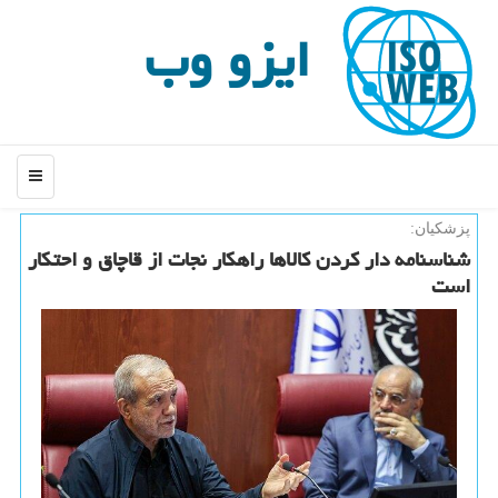
ایزو وب
منو
پزشکیان:
شناسنامه دار کردن کالاها راهکار نجات از قاچاق و احتکار
است