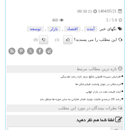
1404/05/21
09:59:11
460
5
/
5.0
تگهای خبر:
آینده
,
اقتصاد
,
بازار
,
توسعه
این مطلب را می پسندید؟
(0)
(1)
X
تازه ترین مطالب مرتبط
افزایش سپرده قانونی بانکها ترمز تازه رشد نقدینگی
خردسالان در تونل وحشت فیلترشکن ها
ثبات قیمت نفت در بازار جهانی
رشد 25 درصدی مالیات تولید فشار مالیاتی به سایر حوزه ها منتقل شد
نظرات بینندگان در مورد این مطلب
لطفا شما هم
نظر دهید