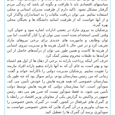
سیاستهای اقتصادی باید با ظرافت و بگونه ای باشد که زندگی مردم
گرفتار مشکل نشود. تاکید دارم از ظرفیت مدیران استانی و محلی
استفاده نمائیم. می توان دریافت مالیات را به استانداران واگذار کرد
و از آنها خواست که از ظرفیت اساتید دانشگاه ها و نخبگان محلی
بهره گیرند.
پزشکیان به نیروی مازاد در بعضی ادارات اشاره نمود و عنوان کرد:
وقتی کسی استخدام شده است نمی توان او را کنار گذاشت، اما می
توان وظایف و ماموریت های جدیدی برای برخی نیروهای مازاد
تعریف کرد و در عین حال با کنترل هزینه ها و مدیریت نیروی انسانی
از هزینه ها کاست و همین طور می توان از درآمدهای حاصل از این
فرآیندها به طبقات محروم بیشتر کمک کرد.
حرف آخر اینکه پرداخت یارانه به برخی از دهک ها از اول هم اشتباه
بود و بهتر است به جای آن که به آنها یارانه بدهیم یارانه افراد نیازمند
را تقویت نماییم. پزشکیان مدیریت دولتی را ناکارآمد خواند و گفت:
زمانی که من رئیس بیمارستان بودم، برایم سوال بود که چه طور یک
بیمارستان خصوصی که همه هزینه هایش را خودش تأمین می کند،
سودآور است، اما بیمارستان دولتی که هزینه هایش توسط دولت
تأمین می شود، نه فقط سودآور نیست که ضرر هم می دهد. رئیس
جمهور در واکنش به گزارش یکی از معاونان وزیر اقتصاد در رابطه با
ی گمرک های غیرفعال در کشور، گفت: در گمرک بخش خصوصی را
به میدان بیاوریم و در آن گمرک هایی که بخش خصوصی نتوانست به
سودآوری برسد آن گمرک ها را تعطیل کنید.