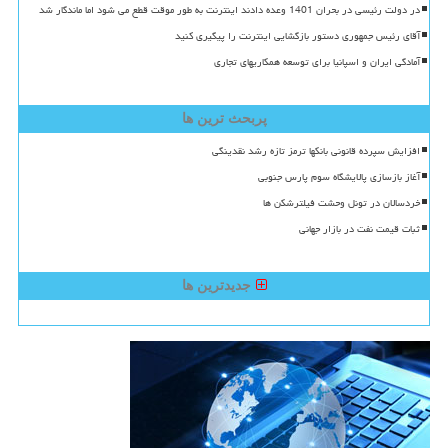
در دولت رئیسی در بحران 1401 وعده دادند اینترنت به طور موقت قطع می شود اما ماندگار شد
آقای رئیس جمهوری دستور بازگشایی اینترنت را پیگیری کنید
آمادگی ایران و اسپانیا برای توسعه همکاریهای تجاری
پربحث ترین ها
افزایش سپرده قانونی بانکها ترمز تازه رشد نقدینگی
آغاز بازسازی پالایشگاه سوم پارس جنوبی
خردسالان در تونل وحشت فیلترشکن ها
ثبات قیمت نفت در بازار جهانی
جدیدترین ها