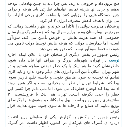
هیچ برون داد و خروجی ندارند، پس چرا باید به چنین نهادهایی بودجه
بدهیم و برای آنها هزینه نماییم. نهادهای نظارتی باید هزینه و درآمد
چنین دستگاه هایی را ارزیابی کنند. یا ساعت کاری برخی ادارات را
می توان با هدف کاهش مصرف انرژی ۴ کم کرد.
پزشکیان مدیریت دولتی را ناکارآمد خواند و اظهار داشت: زمانی که
من رئیس بیمارستان بودم، برایم سوال بود که چه طور یک بیمارستان
خصوصی که همه هزینه هایش را خودش تأمین می کند، سودآور
است، اما بیمارستان دولتی که هزینه هایش توسط دولت تأمین می
شود، نه فقط سودآور نیست که ضرر هم می دهد.
رئیس جمهور در بخش دیگری از سخنان خود با اعلان اینکه اجازه
توسعه
در تهران، شهرهای بزرگ و اطراف آنها نباید داده شود،
خاطرنشان کرد: ما هم اینک با یک خطر تمدنی مواجه هستیم و در
شهر تهران امکان تأمین آب و انرژی های دیگر وجود ندارد و باید کاری
نماییم که توسعه به سوی مناطق جنوبی و حاشیه خلیج فارس سوق
پیدا کند. شرایط تهران از نظر آب بحرانی است و اگر همین روند
ادامه پیدا کند اوضاع خطرناک می شود، اما نمی دانم چرا کسی این
خطر را جدی نگرفته است. تهران هم اینک با فرونشست ۳۰
سانتیمتری زمین روبرو است. پول و امکانات و مشوق ها را بگونه ای
توزیع نماییم که صنایع و کارخانه ها به سوی جنوب مورد هدایت قرار
گیرند.
رئیس جمهور در واکنش به گزارش یکی از معاونان وزیر اقتصاد
درباره ی گمرک های غیرفعال در کشور، اظهار داشت: در گمرک