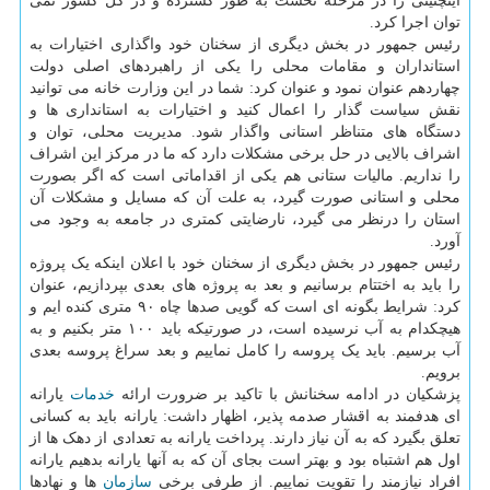
اینچنینی را در مرحله نخست به طور گسترده و در کل کشور نمی
توان اجرا کرد.
رئیس جمهور در بخش دیگری از سخنان خود واگذاری اختیارات به
استانداران و مقامات محلی را یکی از راهبردهای اصلی دولت
چهاردهم عنوان نمود و عنوان کرد: شما در این وزارت خانه می توانید
نقش سیاست گذار را اعمال کنید و اختیارات به استانداری ها و
دستگاه های متناظر استانی واگذار شود. مدیریت محلی، توان و
اشراف بالایی در حل برخی مشکلات دارد که ما در مرکز این اشراف
را نداریم. مالیات ستانی هم یکی از اقداماتی است که اگر بصورت
محلی و استانی صورت گیرد، به علت آن که مسایل و مشکلات آن
استان را درنظر می گیرد، نارضایتی کمتری در جامعه به وجود می
آورد.
رئیس جمهور در بخش دیگری از سخنان خود با اعلان اینکه یک پروژه
را باید به اختتام برسانیم و بعد به پروژه های بعدی بپردازیم، عنوان
کرد: شرایط بگونه ای است که گویی صدها چاه ۹۰ متری کنده ایم و
هیچکدام به آب نرسیده است، در صورتیکه باید ۱۰۰ متر بکنیم و به
آب برسیم. باید یک پروسه را کامل نماییم و بعد سراغ پروسه بعدی
برویم.
پزشکیان در ادامه سخنانش با تاکید بر ضرورت ارائه
خدمات
یارانه
ای هدفمند به اقشار صدمه پذیر، اظهار داشت: یارانه باید به کسانی
تعلق بگیرد که به آن نیاز دارند. پرداخت یارانه به تعدادی از دهک ها از
اول هم اشتباه بود و بهتر است بجای آن که به آنها یارانه بدهیم یارانه
افراد نیازمند را تقویت نماییم. از طرفی برخی
سازمان
ها و نهادها