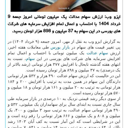
ایزو وب: ارزش سهام عدالت یک میلیون تومانی امروز جمعه 9
خرداد 1404 با احتساب و اعمال تمام افزایش سرمایه های شرکت
های بورسی در این سهام به 37 میلیون و 898 هزار تومان رسید.
به گزارش ایزو وب به نقل از مهر، امروز جمعه (۹ خرداد ۱۴۰۴) در
پی تغییر قیمت های سهام در
بازار
بورس
طی معاملات هفته اخیر،
ارزش
سهام عدالت
یک میلیون تومانی با احتساب و اعمال تمام
افزایش سرمایه های شرکت های بورسی در این
سهام
، نسبت به
انتهای هفته گذشته تابحال با افزایش ۳۷۷ هزار تومانی (رشد بالاتر از
یک درصدی) به ۳۷ میلیون و ۸۹۸ هزار تومان رسیده است.
این در حالیست که ارزش سهام عدالت ۴۹۰ هزار و ۵۳۲ هزار تومانی
دارندگان این سهام در همین مدت به ترتیب با افزایش ۲۰۰ و ۱۸۴
هزار تومانی به ترتیب به ۲۰ میلیون و ۱۶۱ هزار تومان و ۱۸ میلیون و
۵۷۰ هزار تومان رسیده است.
از سوی دیگر رشد قیمتی نزدیک به ۱۰ درصدی در بازار سرمایه طی
سال جاری نسبت به ابتدای سال برای سهامداران یک میلیونی، ۵۳۲ و
۴۹۰ هزار تومانی سهام عدالت، به ترتیب سود ۳ میلیون و ۴۰۰، یک
میلیون و ۸۰۸ و یک میلیون و ۶۶۶ هزار تومانی را رقم زده است و
این در شرایطی است که این آمار نسبت به کف آبان ۱۴۰۳ رشد
بالاتر از ۶۴ درصدی و به ترتیب سود ۱۴ میلیون و ۸۴۱، ۷ میلیون و