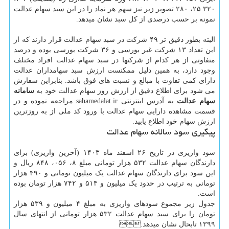
۳۲۰ ۲۵، ۲۸۰ تصویر زیر نیز سهم هر نماد را در این سبد سهام عدالت
نمونه بر حسب درصدی از کل سبد نشان میدهد.
البته بطور دقیق تر ۴۹ شرکت در سبد سهام عدالت قرار دارند که از
این تعداد ۱۳ شرکت غیر بورسی و ۳۶ شرکت بورسی بوده و درصد
متفاوتی از هر کدام از شرکتها در سبد سهام عدالت افراد مختلف
وجود دارد، به همین دلیل ممکنست ارزش سبد سهامداران عدالت
دارای کمی تفاوت با مبالغ و نسبت های فوق باشد. بنابراین سفارش
می شود برای اطلاع دقیق از ارزش روز سهام عدالت خود به
سامانه
سهام عدالت
به آدرس اینترنتی sahamedalat.ir مراجعه نموده و در
قسمت مشاهده دارایی سهام عدالت با ورود کد ملی از به روزترین
ارزش سهام خود اطلاع یابید.
پیگیری سود سالانه سهام عدالت
سود واریزی در تاریخ ۲۶ اسفند ماه ۱۴۰۳ (آخرین واریزی) برای
دارندگان سهام عدالت ۵۳۲ هزار تومانی مبلغ ۸، ۰۵۶، ۸۴۸ ریال و
این سود برای دارندگان سهام عدالت یک میلیون تومانی و ۴۹۰ هزار
تومانی به ترتیب در حدود یک میلیون و ۵۱۴ و ۷۴۲ هزار تومان بوده
است.
جدول زیر مجموع سودهای واریزی به مبلغ ۴ میلیون و ۵۳۹ هزار
تومان را برای سبد سهام عدالت ۵۳۲ هزار تومانی از انتهای سال
۱۳۹۹ تابحال نشان میدهد.