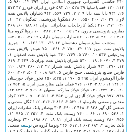
۲۴۰ حکشتی کشتیرانی جمهوری اسلامی ایران ۳۹۴ ۱۲، ۹۸۰ ۵،
۱۱۴، ۱۲۰ خساپا سایپا ۳۹ ۵۲۸ ۲۰، ۵۹۲ خودرو ایران خودرو ۴۷ ۵۷۳
۲۶، ۹۳۱ دانا بیمه دانا ۲۰۹ ۲، ۷۲۷ ۵۶۹، ۹۴۳ ذشاوان پالایش نفت
لاوان ۲۷ ۲۰، ۴۰۰ ۵۵۰، ۸۰۰ ذشگویا پتروشیمی تندگویان ۴۷ ۱۰،
۰۳۰ ۴۷۱، ۴۱۰ ذلکما کارخانجات مخابراتی ایران ۶۱ ۹۸۸ ۶۰، ۲۶۸
ذمارون پتروشیمی مارون ۴۷ ۱۵۹، ۳۰۰ ۷، ۴۸۷، ۱۰۰ رمپنا گروه مپنا
۳۰۶ ۱۶، ۴۲۰ ۵، ۰۲۴، ۵۲۰ ساراب سیمان داراب ۱۲ ۴۷، ۵۰۰ ۵۷۰،
۰۰۰ سدشت صنایع سیمان دشتستان ۱۶ ۳۹، ۱۳۰ ۶۲۶، ۰۸۰ شبریز
پالایش نفت تبریز ۱۱۷ ۲۲، ۷۵۰ ۲، ۶۶۱، ۷۵۰ شبندر پالایش نفت
بندرعباس ۵۳۶ ۱۰، ۷۶۰ ۵، ۷۶۷، ۳۶۰ شپنا پالایش نفت اصفهان ۱،
۴۷۹ ۴، ۰۷۰ ۶، ۰۱۹، ۵۳۰ شتران پالایش نفت تهران ۵، ۴۴۹ ۲، ۶۱۹
۱۴، ۲۷۰، ۹۳۱ شراز پالایش نفت شیراز ۴۲ ۲۲، ۳۶۰ ۹۳۹، ۱۲۰
فارس صنایع پتروشیمی خلیج فارس ۵، ۹۸۹ ۸، ۴۰۰ ۵۰، ۳۰۷، ۶۰۰
فایرا آلومینیوم ایران ۲۹۵ ۵، ۱۷۰ ۱، ۵۲۵، ۱۵۰ فخوز فولاد خوزستان
۱، ۱۳۶ ۱، ۸۱۶ ۲، ۰۶۲، ۹۷۶ فملی ملی صنایع مس ایران ۵، ۷۵۲ ۷،
۰۲۰ ۴۰، ۳۷۹، ۰۴۰ فولاد فولاد مبارکه اصفهان ۶، ۵۰۹ ۳، ۸۳۳ ۲۴،
۹۴۸، ۹۹۷ فولاژ فولاد آلیاژی ایران ۴۵۴ ۴، ۵۱۶ ۲، ۰۵۰، ۲۶۴ کچاد
معدنی وصنعتی چادرملو ۱، ۵۳۲ ۲، ۸۱۶ ۴، ۳۱۴، ۱۱۲ کگل معدنی و
صنعتی گل گهر ۹۲۸ ۲، ۴۶۸ ۲، ۲۹۰، ۳۰۴ وبصادر بانک صادرات ایران
۱، ۵۴۶ ۶۹۰ ۱، ۰۶۶، ۷۴۰ وبملت بانک ملت ۴، ۲۵۲ ۲، ۷۶۵ ۱۱،
۷۵۶، ۷۸۰ وپست پست بانک ایران ۸۱ ۸، ۶۲۰ ۶۹۸، ۲۲۰ وتجارت
بانک تجارت ۲، ۶۸۲ ۶۰۳ ۱، ۶۱۷، ۲۴۶ وتوصا گروه س
توسعه
صنعتی
ایران ۱۵۷ ۱، ۹۱۹ ۳۰۱، ۲۸۳ ورنا سرمایه گذاری رنا (هلدینگ) ۴ ۶،