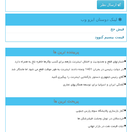
ارسال نظر
لینک دوستان ایزو وب
فیش حج
قیمت بیسیم کنوود
پربیننده ترین ها
خسارتهای قطع و محدودیت و اختلال اینترنت بازهم برای کسب وکارها خاطره تلخ به همراه دارد
در دولت رئیسی در بحران 1401 وعده دادند اینترنت به طور موقت قطع می شود اما ماندگار شد
آقای رئیس جمهوری دستور بازگشایی اینترنت را پیگیری کنید
آمادگی ایران و اسپانیا برای توسعه همکاریهای تجاری
پربحث ترین ها
آغاز بازسازی پالایشگاه سوم پارس جنوبی
خردسالان در تونل وحشت فیلترشکن ها
ثبات قیمت نفت در بازار جهانی