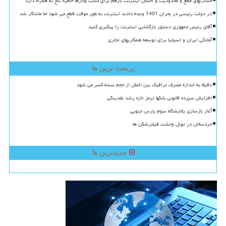
خسارتهای قطع و محدودیت و اختلال اینترنت بازهم برای کسب وکارها خاطره تلخ به همراه دارد
در دولت رئیسی در بحران 1401 وعده دادند اینترنت به طور موقت قطع می شود اما ماندگار شد
آقای رئیس جمهوری دستور بازگشایی اینترنت را پیگیری کنید
آمادگی ایران و اسپانیا برای توسعه همکاریهای تجاری
پربحث ترین ها
دقیقا به اندازه مصرف ترافیک بین الملل از حجم بسته کسر می شود
افزایش سپرده قانونی بانکها ترمز تازه رشد نقدینگی
آغاز بازسازی پالایشگاه سوم پارس جنوبی
خردسالان در تونل وحشت فیلترشکن ها
جدیدترین ها