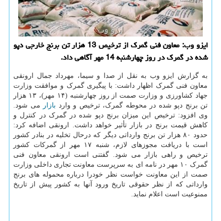
ایزو وب: معاون فنی گمرک از ترخیص 13 هزار تن برنج خارجی دپو
شده در گمرک در روز چهارشنبه 14 مهر آگاهی داد.
به گزارش ایزو وب به نقل از صدا و سیما، مهرداد جمال ارونقی
معاون فنی گمرک اظهار داشت: با پیگیری گمرک و موافقت وزارت
جهاد کشاورزی و وزارت صمت از روز چهارشنبه (۱۴ مهر)، ۱۳ هزار
تن برنج دپو شده در محوطه گمرک، ترخیص و وارد
بازار
می شود.
وی افزود: ترخیص این میزان برنج دپو شده در گمرک در کنترل و
کاهش قیمت برنج در بازار تأثیر خواهد داشت. ارونقی اضافه کرد:
حدود ۸۰ هزار تن برنج وارداتی دیگر که درحال تخلیه در بنادر کشور
است با دریافت مجوزهای لازم، شنبه ۱۷ مهر از گمرکات کشور
ترخیص و راهی بازار می شود. گفتنی است ارونقی معاون فنی
گمرک ۱۰ مهر در نامه ای به سرپرست معاونت تجاری داخلی وزارت
صمت از این معاونت خواست نظر خودرا درباره محموله های برنج
وارداتی که از نظر حقوقی تاریخ ورود آنها به کشور پیش از تاریخ
ممنوعیت است اعلام نماید.