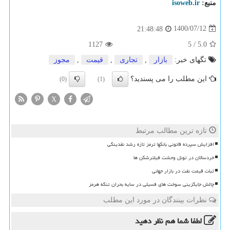
منبع:
isoweb.ir
1400/07/12
21:48:48
1127
5
/
5.0
تگهای خبر:
بازار
,
تجاری
,
قیمت
,
مجوز
این مطلب را می پسندید؟
(0)
(1)
X
تازه ترین مطالب مرتبط
افزایش سپرده قانونی بانکها ترمز تازه رشد نقدینگی
خردسالان در تونل وحشت فیلترشکن ها
ثبات قیمت نفت در بازار جهانی
چالش جایگزینی سوخت های فسیلی در سایه بحران تنگه هرمز
نظرات بینندگان در مورد این مطلب
لطفا شما هم
نظر دهید