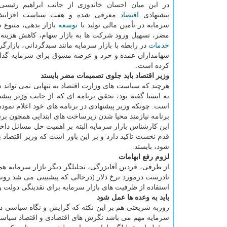
در این میان احسان خاندوزی از جانب ابراهیم رئیسی 
پیشنهادی
اقتصاد
معرفی شده و هفت سیاست افزایش 
سرمایه در تأمین مالی تولید با
توسعه
بازار بدهی، متنوع 
مضر، تسهیل ورود شرکت ها به بازار سهام، کاهش هزینه 
خدمات
در رابطه با بازار سرمایه مانند سبدگردانی، بازا
سهامداران عمده و خرد و عرضه مشوق برای سرمایه گذاری 
کرده است.
وزیر اقتصاد باید جلوی تصمیمات مضر بایستد
هرچند که سیاست های وزارت اقتصاد به تنهایی نمی تواند 
به ایسنا گفته بود، تحقق برنامه ای که از جانب وزیر پ
است. چونکه وزیر پیشنهادی در برنامه های خود اعلام نمود
برنامه نیازمند محیا شدن زیرساخت های ابتدایی همچون بر
این کارشناس بازار سرمایه البته بر اهمیت حل مسائل داخ
قدم نخست تاکید دارد و بر این باور است که وزیر اقتصاد
شود، بایستد.
لزوم رفع ابهامات
از طرفی، فردین آقابزرگی، تحلیلگر دیگر بازار سرمایه هم
نادرست درمورد نرخ دلار (درحالی که پیشبینی می شد روند
استفاده از ظرفیت های بازار سرمایه برای نقدینگی دولت 
باید به وعده ها عمل شود
روزبه شریعتی هم بر این نکته که گرایش و نگاه سیاسی دو
سرمایه مهم می باشد نگرش های اقتصادی و اقتصاد سیاس