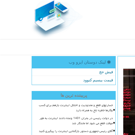
لینک دوستان ایزو وب
فیش حج
قیمت بیسیم کنوود
پربیننده ترین ها
خسارتهای قطع و محدودیت و اختلال اینترنت بازهم برای کسب
وکارها خاطره تلخ به همراه دارد
در دولت رئیسی در بحران 1401 وعده دادند اینترنت به طور
موقت قطع می شود اما ماندگار شد
آقای رئیس جمهوری دستور بازگشایی اینترنت را پیگیری کنید