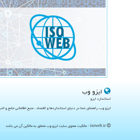
ایزو وب
استاندارد ایزو
ایزو وب، راهنمای شما در دنیای استانداردها و اقتصاد ، منبع اطلاعاتی جامع و اخب
isoweb.ir - مالکیت معنوی سایت ایزو وب متعلق به مالکین آن می باشد