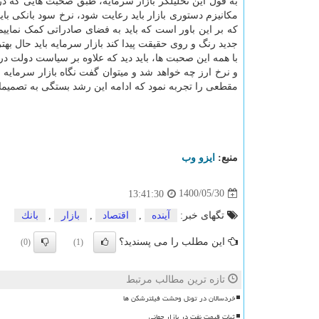
به قول این تحلیلگر بازار سرمایه، طبق صحبت هایی که در
مکانیزم دستوری بازار باید رعایت شود، نرخ سود بانکی باید 
که بر این باور است که باید به فضای صادراتی کمک نماییم
جدید رنگ و روی حقیقت پیدا کند بازار سرمایه باید حال بهت
با همه این صحبت ها، باید دید که علاوه بر سیاست دولت در
و نرخ ارز چه خواهد شد و میتوان گفت نگاه بازار سرمایه 
مقطعی را تجربه نمود که ادامه این رشد بستگی به تصمیما
منبع:
ایزو وب
1400/05/30
13:41:30
تگهای خبر:
آینده
,
اقتصاد
,
بازار
,
بانك
این مطلب را می پسندید؟
(0)
(1)
تازه ترین مطالب مرتبط
خردسالان در تونل وحشت فیلترشکن ها
ثبات قیمت نفت در بازار جهانی