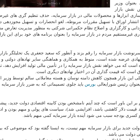
بعنوان وزیر
نقش بازار
سازی ابزارها و محصولات مالی در بازار سرمایه، حذف تنظیم گری های غیر
انتشار اوراق با تسهیل مقررات مربوطه، لغو انحصارات و تسهیل مجوزدهی 
رگردانی و کارگزاری و اصلاح نظام حکمرانی شرکتی به منظور مدیریت تعارض منا
غیرمستقیم مردم در بازار سرمایه را بعنوان برنامه های خود برای این باز
سرنوشت بازار سرمایه را رقم بزند و آنطور که سعید جعفری یک تحلیلگر بازار
یشنهادی عرضه شده است، منوط به همکاری و هماهنگی سایر نهادهای دولتی و 
ه است که می خواهد نقش بازار سرمایه را در تأمین مالی تولید افزایش دهد، ت
ق است که قیمت گذاری آن در اختیار نهادهای دیگری است.
لی این بازار همچون کاهش دامنه نوسان و هسته معاملاتی سالم توسط وزیر اق
 بعنوان رئیس شورایعالی
بورس
باید جلوی تصمیماتی که به ضرر بازار سرمایه 
 بر این باور است که چند آیتم نامشخص بودن کابینه اقتصادی دولت جدید، پیشب
 قیمت دلار کاهشی باشد، افزایشی شد)، سیاست های پولی و مبهم بودن و ادا
و کسری بودجه سبب می شود آینده بازار سرمایه کمی مبهم باشد.
لت جدید برای بازار سرمایه مهم نیست، به ایسنا گفته بود که موضوعی که برا
ی دولت می باشد.