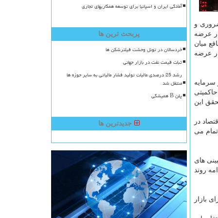
آمادگی ایران و اسپانیا برای توسعه همکاریهای تجاری
ضروری و
در عرضه
پربحث ترین ها
فع میان
خردسالان در تونل وحشت فیلترشکن ها
ار عرضه
ثبات قیمت نفت در بازار جهانی
رشد 25 درصدی مالیات تولید فشار مالیاتی به سایر حوزه ها
منتقل شد
 سرمایه
حاکمیتی
پلن B همیشگی
حقق این
تصاد در
جدیدترین ها
تمام می
ینی های
مه روند
ی بازار