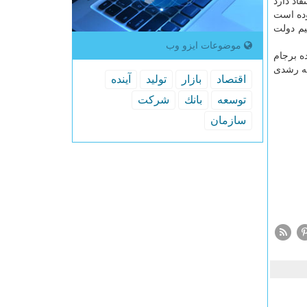
اد دارد
موده است
یم دولت
موضوعات ایزو وب
ه برجام
یه رشدی
اقتصاد
بازار
تولید
آینده
توسعه
بانك
شركت
سازمان