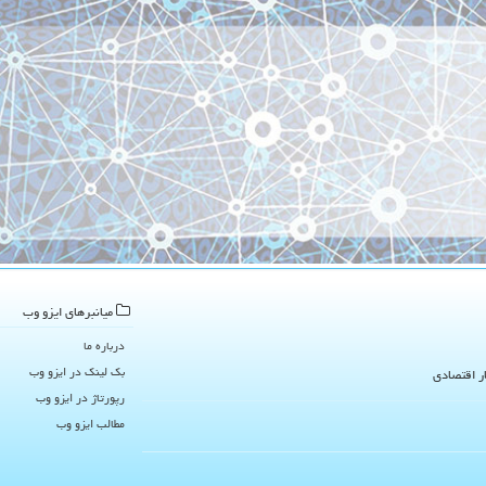
میانبرهای ایزو وب
درباره ما
بک لینک در ایزو وب
ار اقتصادی
رپورتاژ در ایزو وب
مطالب ایزو وب